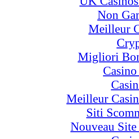
UK Casinos
Non Gam
Meilleur 
Cryp
Migliori Bo
Casino 
Casin
Meilleur Casi
Siti Scom
Nouveau Site